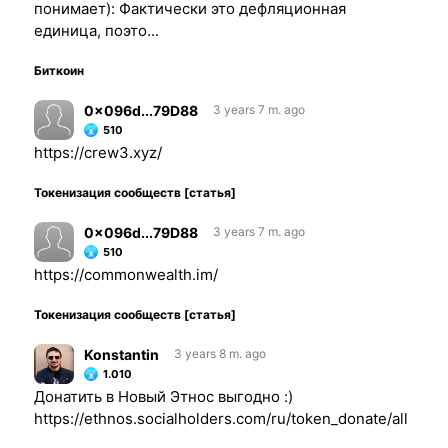
понимает): Фактически это дефляционная
единица, поэто...
Биткоин
0x096d...79D88
3 years 7 m. ago
510
https://crew3.xyz/
Токенизация сообществ [статья]
0x096d...79D88
3 years 7 m. ago
510
https://commonwealth.im/
Токенизация сообществ [статья]
Konstantin
3 years 8 m. ago
1.010
Донатить в Новый Этнос выгодно :)
https://ethnos.socialholders.com/ru/token_donate/all