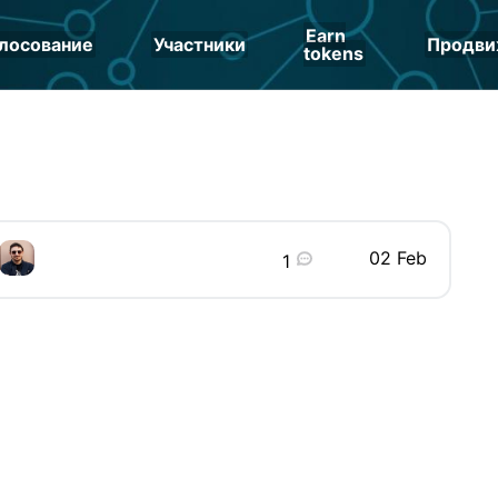
Earn
лосование
Участники
Продви
tokens
02 Feb
1