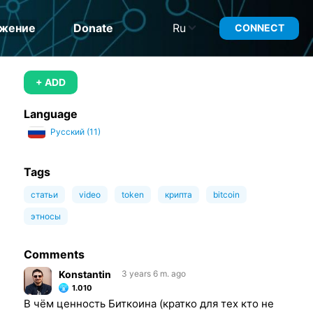
жение
Donate
Ru
CONNECT
+ ADD
Language
Pусский (11)
Tags
статьи
video
token
крипта
bitcoin
этносы
Comments
Konstantin
3 years 6 m. ago
1.010
В чём ценность Биткоина (кратко для тех кто не