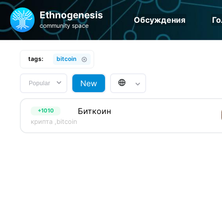
Ethnogenesis
Обсуждения
Го
community space
tags:
bitcoin
New
Popular
Биткоин
+1010
крипта ,
bitcoin